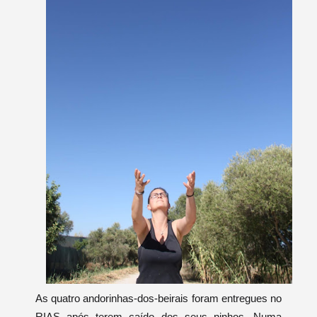
As quatro andorinhas-dos-beirais foram entregues no
RIAS após terem caído dos seus ninhos. Numa