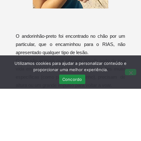
O andorinhão-preto foi encontrado no chão por um
particular, que o encaminhou para o RIAS, não
apresentado qualquer tipo de lesão.
Como são animais que passam grande parte da sua
Utilizamos cookies para ajudar a personalizar conteúdo e
vida em voo, pousando apenas em situações muito
proporcionar uma melhor experiência.
específicas (como para fazer o ninho), precisam de
Concordo
altura ou um grande impulso para voltar a voar.
Este andorinhão passou o dia em observação no
Centro, no fim do qual foi libertado por uma voluntária
do RIAS.