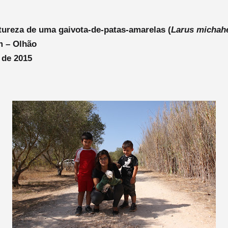
tureza de uma gaivota-de-patas-amarelas (
Larus michahe
m – Olhão
 de 2015