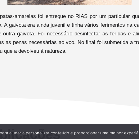
patas-amarelas foi entregue no RIAS por um particular qu
a. A gaivota era ainda juvenil e tinha vários ferimentos na c
outra gaivota. Foi necessário desinfectar as feridas e al
 as penas necessárias ao voo. No final foi submetida a tr
u que a devolveu à natureza.
blicações
 para ajudar a personalizar conteúdo e proporcionar uma melhor experiê