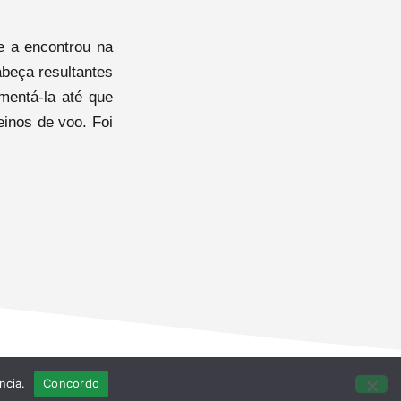
e a encontrou na
abeça resultantes
imentá-la até que
einos de voo. Foi
ncia.
Concordo