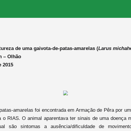
tureza de uma gaivota-de-patas-amarelas (
Larus michahe
m – Olhão
e 2015
patas-amarelas foi encontrada em Armação de Pêra por um 
 o RIAS. O animal aparentava ter sinais de uma doença
ual são sintomas
a ausência/dificuldade de movimen