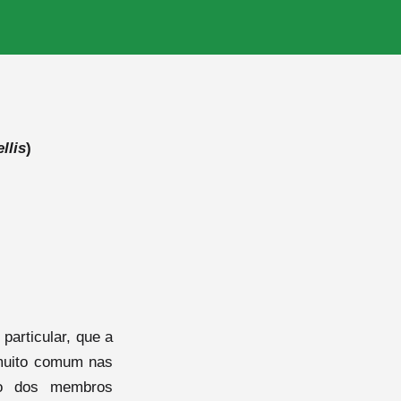
llis
)
particular, que a
 muito comum nas
to dos membros