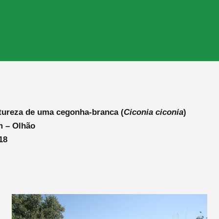
tureza de uma cegonha-branca (
Ciconia ciconia
)
m – Olhão
18