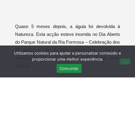
Quase 5 meses depois, a águia foi devolvida à
Natureza.
Esta acção esteve inserida no Dia Aberto
do Parque Natural da Ria Formosa – Celebração dos
40 anos; e no Ecofest Marim ’18 e teve a
Utilizamos cookies para ajudar a personalizar conteúdo e
participação de cerca de 200 participantes deste
proporcionar uma melhor experiência.
festival.
Concordo