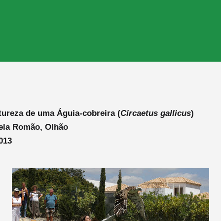
tureza de uma Águia-cobreira (
Circaetus gallicus
)
ela Romão, Olhão
2013