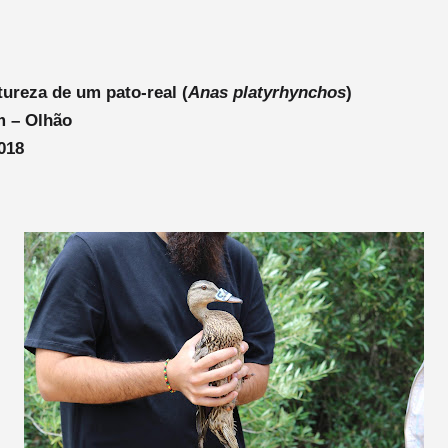
tureza de um pato-real
(
Anas platyrhynchos
)
m – Olhão
018