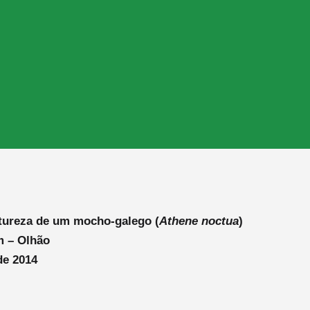
tureza de um mocho-galego (
Athene noctua
)
m – Olhão
de 2014