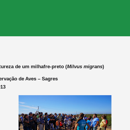
ureza de um milhafre-preto (
Milvus migrans
)
ervação de Aves – Sagres
013