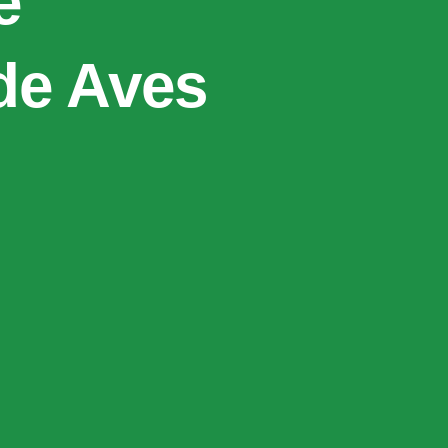
e
de Aves