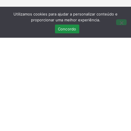
Utilizamos cookies para ajudar a personalizar conteúdo e
proporcionar uma melhor experiência.
Concordo
Neste Sábado decidiu doar-nos a escultura, símbolo
do nosso centro durante esta década de existência.
Um enorme obrigada Henrique.