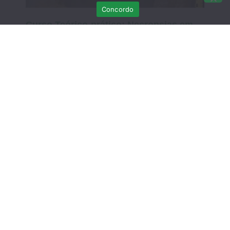
Concordo
Curso Teórico-prático: Necropsias em
Aves Selvagens
Março 12, 2026
Sem comentários
DATA EXTRA – Curso Teórico-Prático de
Recuperação de Crias de Fauna
Selvagem: do resgate à libertação – 7 de
MARÇO