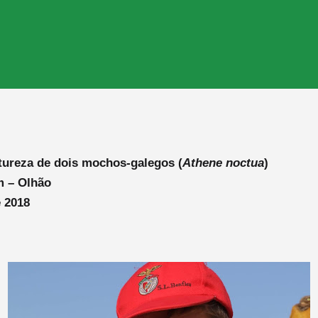
tureza de dois mochos-galegos (
Athene noctua
)
m – Olhão
 2018