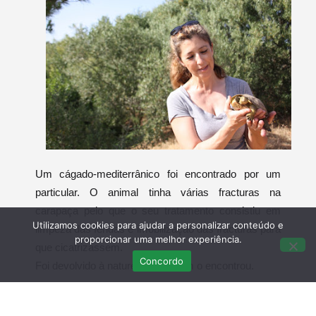
Um cágado-mediterrânico foi encontrado por um
particular. O animal tinha várias fracturas na
carapaça pelo que o seu tratamento consistiu em
Utilizamos cookies para ajudar a personalizar conteúdo e
limpeza das feridas e imobilização das fracturas para
proporcionar uma melhor experiência.
que cicatrizassem.
Concordo
Foi devolvido à natureza por quem o encontrou.