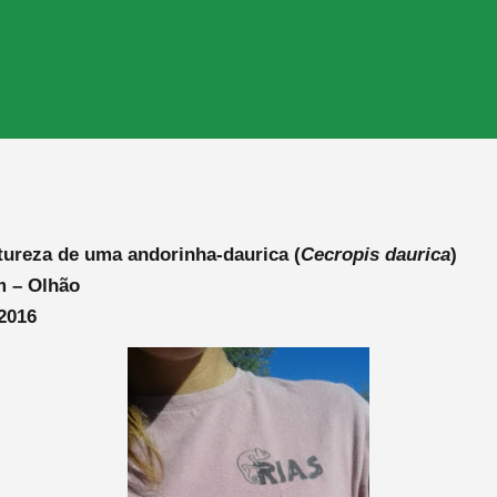
tureza de uma andorinha-daurica (
Cecropis daurica
)
m – Olhão
2016