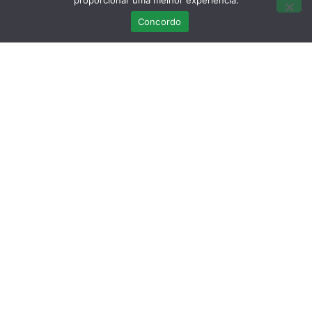
proporcionar uma melhor experiência.
Concordo
Últimas Publicações
Curso Teórico-prático: Necropsias em
Aves Selvagens
Março 12, 2026
Sem comentários