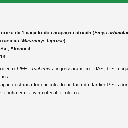
ureza de 1 cágado-de-carapaça-estriada (
Emys orbicula
rrânicos (
Mauremys leprosa
)
Sul, Almancil
013
rojecto
LIFE Trachemys
ingressaram no RIAS, três cág
ones.
apaça-estriada
foi encontrado no lago do Jardim Pescado
 o tinha em cativeiro ilegal o colocou.