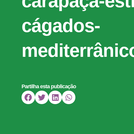
carapaça-estr
cágados-
mediterrânic
Partilha esta publicação