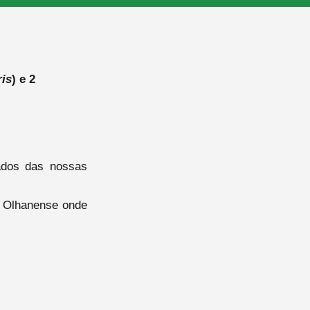
ris
) e 2
ados das nossas
r Olhanense onde