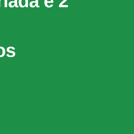
iada e 2
os