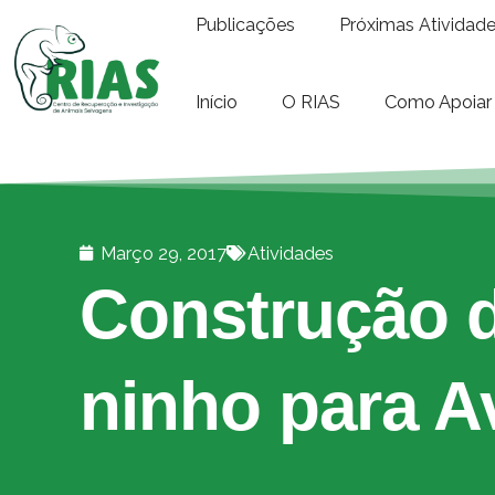
Publicações
Próximas Atividad
Início
O RIAS
Como Apoiar
Março 29, 2017
Atividades
Construção d
ninho para A