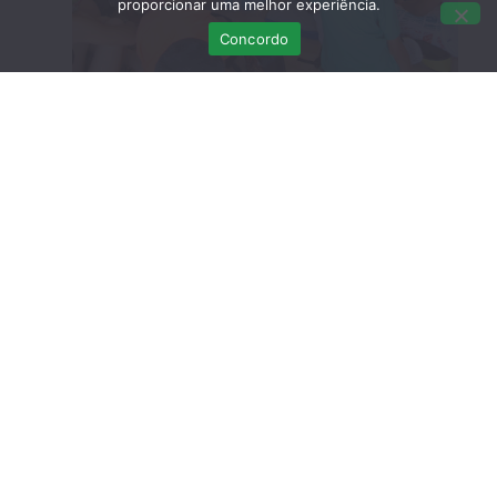
proporcionar uma melhor experiência.
Concordo
A mudança era constante, voluntários e estagiários
em rotação, projectos em discussão, havia
estruturas para erguer ou alterar, workshops para
organizar, bases de dados para renovar, comida e
menus específicos a preparar e contactos a fazer
com outras entidades. Quanto à fauna, havia animais
a passar do internamento para as câmaras externas,
uns para examinar, outros para pesar e outros tantos
para medicar. No meio da azáfama, havia também
uns para soltar por fim, causando importantes
sorrisos à equipa e outros para colocar no
congelador pois não sobreviveram, causando