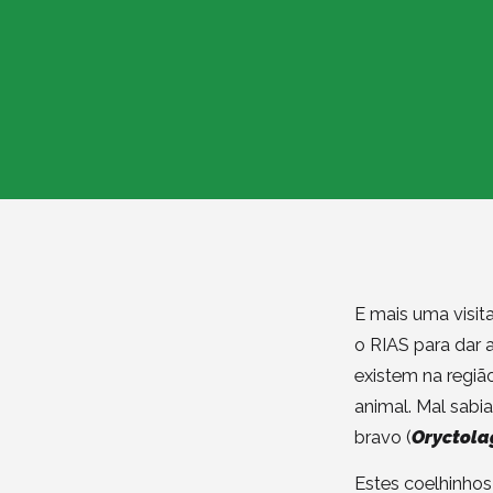
E mais uma visit
o RIAS para dar 
existem na regiã
animal. Mal sabia
bravo (
Oryctola
Estes coelhinhos