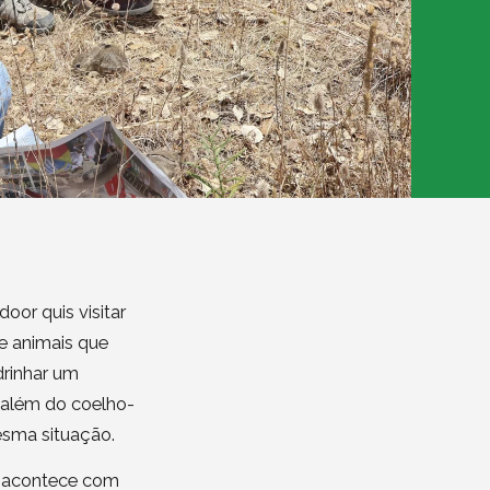
door quis visitar
de animais que
drinhar um
a além do coelho-
esma situação.
o acontece com