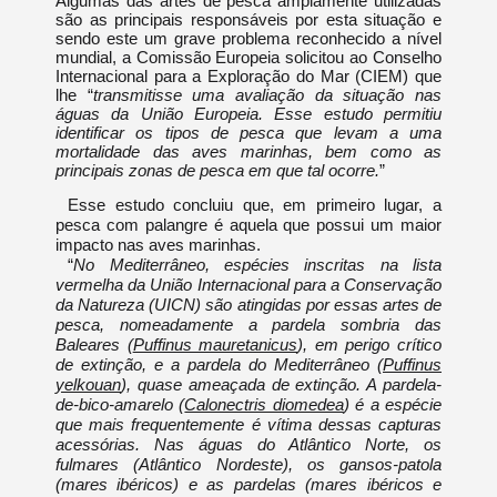
Algumas das artes de pesca amplamente utilizadas
são as principais responsáveis por esta situação e
s
endo este um grave problema reconhecido a nível
mundial, a Comissão Europeia solicitou ao Conselho
Internacional para a Exploração do Mar (CIEM) que
lhe “
transmitisse uma avaliação da situação nas
águas da União Europeia. Esse estudo permitiu
identificar os tipos de pesca que levam a uma
mortalidade das aves marinhas, bem como as
principais zonas de pesca em que tal ocorre.
”
Esse estudo concluiu que, em primeiro lugar, a
pesca com palangre é aquela que possui um maior
impacto nas aves marinhas.
“
No Mediterrâneo, espécies inscritas na lista
vermelha da União Internacional para a Conservação
da Natureza (UICN) são atingidas por essas artes de
pesca, nomeadamente a pardela sombria das
Baleares (
Puffinus mauretanicus
), em perigo crítico
de extinção, e a pardela do Mediterrâneo (
Puffinus
yelkouan
), quase ameaçada de extinção. A pardela-
de-bico-amarelo (
Calonectris diomedea
) é a espécie
que mais frequentemente é vítima dessas capturas
acessórias. Nas águas do Atlântico Norte, os
fulmares (Atlântico Nordeste), os gansos-patola
(mares ibéricos) e as pardelas (mares ibéricos e