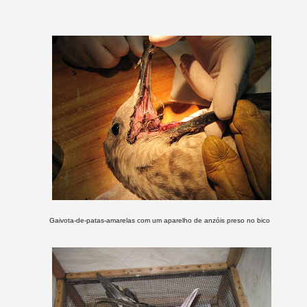
Gaivota-de-patas-amarelas com um aparelho de anzóis preso no bico