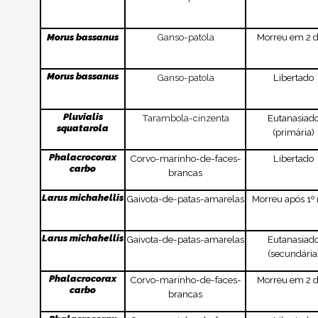
Morus bassanus
Ganso-patola
Morreu em 2 d
Morus bassanus
Ganso-patola
Libertado
Pluvialis
Tarambola-cinzenta
Eutanasiad
squatarola
(primária)
Phalacrocorax
Corvo-marinho-de-faces-
Libertado
carbo
brancas
Larus michahellis
Gaivota-de-patas-amarelas
Morreu após 1º
Larus michahellis
Gaivota-de-patas-amarelas
Eutanasiad
(secundária
Phalacrocorax
Corvo-marinho-de-faces-
Morreu em 2 d
carbo
brancas