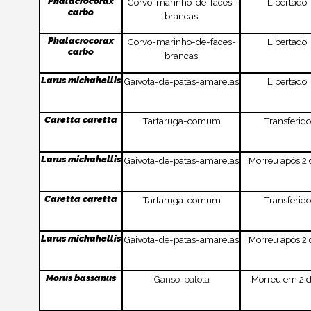
Phalacrocorax
Corvo-marinho-de-faces-
Libertado
carbo
brancas
Phalacrocorax
Corvo-marinho-de-faces-
Libertado
carbo
brancas
Larus michahellis
Gaivota-de-patas-amarelas
Libertado
Caretta caretta
Tartaruga-comum
Transferido
Larus michahellis
Gaivota-de-patas-amarelas
Morreu após 2 
Caretta caretta
Tartaruga-comum
Transferido
Larus michahellis
Gaivota-de-patas-amarelas
Morreu após 2 
Morus bassanus
Ganso-patola
Morreu em 2 d