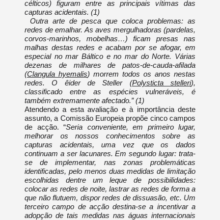
célticos) figuram entre as principais vítimas das
capturas acidentais. (1)
Outra arte de pesca que coloca problemas: as
redes de emalhar. As aves mergulhadoras (pardelas,
corvos-marinhos, mobelhas…) ficam presas nas
malhas destas redes e acabam por se afogar, em
especial no mar Báltico e no mar do Norte. Várias
dezenas de milhares de patos-de-cauda-afilada
(
Clangula hyemalis
) morrem todos os anos nestas
redes. O êider de Steller (
Polysticta stelleri
),
classificado entre as espécies vulneráveis, é
também extremamente afectado.” (1)
Atendendo a esta avaliação e à importância deste
assunto, a Comissão Europeia propõe cinco campos
de acção. “
Seria conveniente, em primeiro lugar,
melhorar os nossos conhecimentos sobre as
capturas acidentais, uma vez que os dados
continuam a ser lacunares. Em segundo lugar: trata-
se de implementar, nas zonas problemáticas
identificadas, pelo menos duas medidas de limitação
escolhidas dentre um leque de possibilidades:
colocar as redes de noite, lastrar as redes de forma a
que não flutuem, dispor redes de dissuasão, etc. Um
terceiro campo de acção destina-se a incentivar a
adopção de tais medidas nas águas internacionais