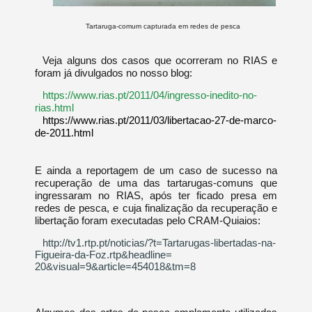
Tartaruga-comum capturada em redes de pesca
Veja alguns dos casos que ocorreram no RIAS e
foram já divulgados no nosso blog:
https://www.rias.pt/2011/04/ingresso-inedito-no-
rias.html
https://www.rias.pt/2011/03/libertacao-27-de-marco-
de-2011.html
E ainda a reportagem de um caso de sucesso na
recuperação de uma das tartarugas-comuns que
ingressaram no RIAS, após ter ficado presa em
redes de pesca, e cuja finalização da recuperação e
libertação foram executadas pelo CRAM-Quiaios:
http://tv1.rtp.pt/noticias/?t=
Tartarugas-libertadas-na-
Figueira-da-Foz.rtp&headline=
20&visual=9&article=454018&tm=
8