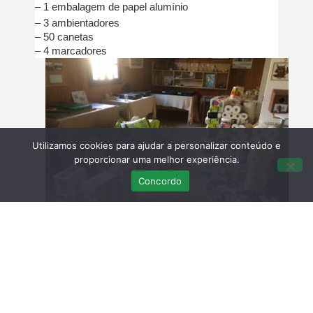
– 1 embalagem de papel
alumínio
– 3 ambientadores
– 50 canetas
– 4 marcadores
Utilizamos cookies para ajudar a personalizar conteúdo e
proporcionar uma melhor experiência.
Concordo
Agradecemos novamente ao
Pão de Açúcar
de
Olhão que nos permitiu a realização desta
campanha.