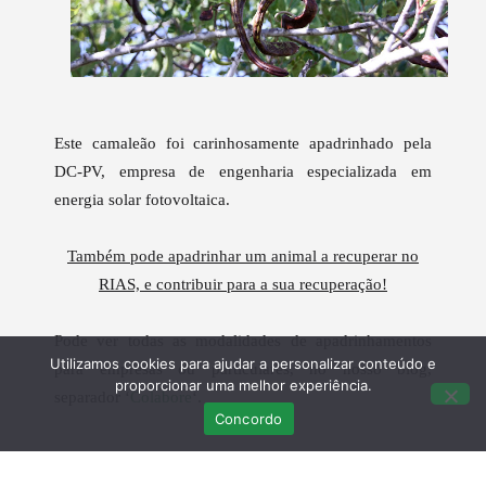
Este camaleão foi carinhosamente apadrinhado pela
DC-PV,
empresa de engenharia especializada em
energia solar fotovoltaica.
Também pode apadrinhar um animal a recuperar no
RIAS, e contribuir para a sua recuperação!
Pode ver todas as modalidades de apadrinhamentos
Utilizamos cookies para ajudar a personalizar conteúdo e
para empresas ou particulares, no nosso blog,
proporcionar uma melhor experiência.
separador ‘
Colabore
‘.
Concordo