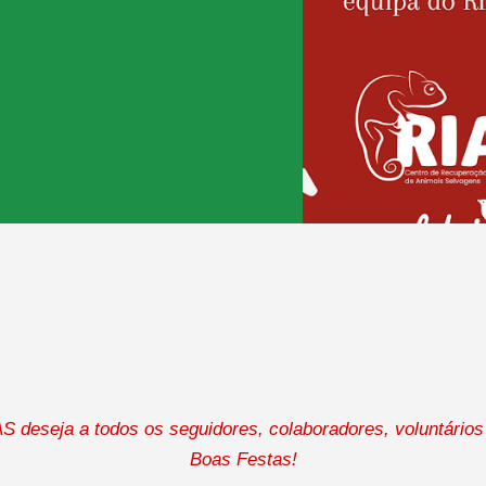
AS deseja a todos os seguidores, colaboradores, voluntário
Boas Festas!