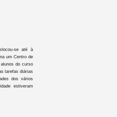
locou-se até à
iona um Centro de
 alunos do curso
s tarefas diárias
dades dos vários
idade estiveram