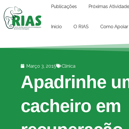
Publicações
Próximas Atividad
Início
O RIAS
Como Apoiar
Março 3, 2015
Clínica
Apadrinhe um
cacheiro em