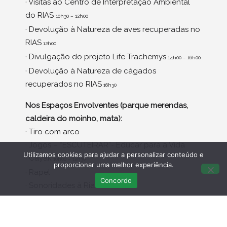
· Visitas ao Centro de Interpretação Ambiental
do RIAS
10h30 – 12h00
· Devolução à Natureza de aves recuperadas no
RIAS
12h00
· Divulgação do projeto Life Trachemys
14h00 – 16h00
· Devolução à Natureza de cágados
recuperados no RIAS
16h30
Nos Espaços Envolventes (parque merendas,
caldeira do moinho, mata):
· Tiro com arco
· Jogos – “ESCUTEIRAR”- Educar para a Vida
Utilizamos cookies para ajudar a personalizar conteúdo e
· Cayak
10h00 – 12h30
proporcionar uma melhor experiência.
· Rapel
Concordo
· Sonoridades à Ria
· “Segway experience” (activ. paga c/ 50%
desconto)