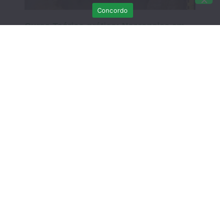
Concordo
Curso Teórico-prático: Necropsias em
Aves Selvagens
Março 12, 2026
Sem comentários
DATA EXTRA – Curso Teórico-Prático de
Recuperação de Crias de Fauna
Selvagem: do resgate à libertação – 7 de
MARÇO