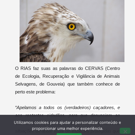
O RIAS faz suas as palavras do CERVAS (Centro
de Ecologia, Recuperação e Vigilância de Animais
Selvagens, de Gouveia) que também conhece de
perto este problema:
“Apelamos
a todos os (verdadeiros) caçadores, e
aos restantes c
idadãos, para que denunciem ao
Utilizamos cookies para ajudar a personalizar conteúdo e
SEPNA/GNR (SOS Ambiente: 808200520) todas as
proporcionar uma melhor experiência.
situações de abate ilegal de espécies protegidas que