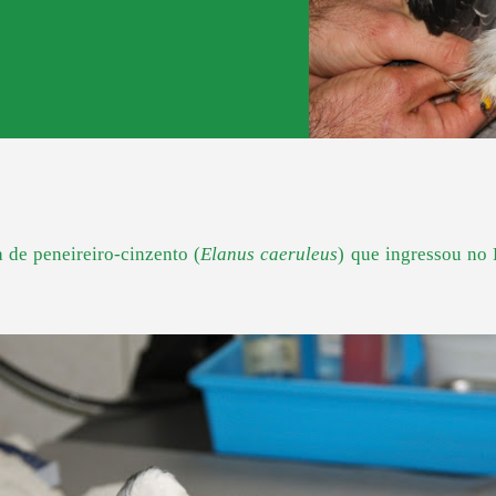
a de peneireiro-cinzento (
Elanus caeruleus
) que ingressou no 