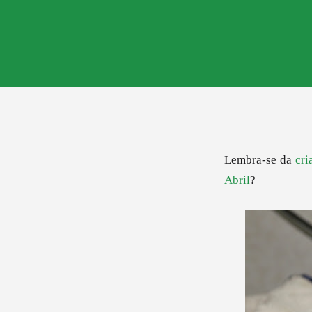
Lembra-se da
cri
Abril
?