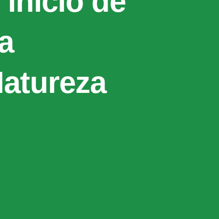
início de
ra
Natureza