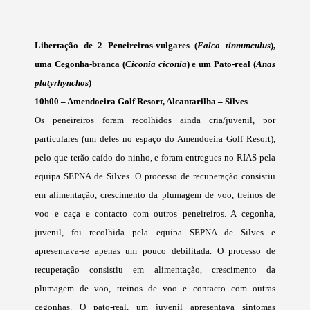
Libertação de 2 Peneireiros-vulgares (
Falco tinnunculus
),
uma Cegonha-branca (
Ciconia ciconia
) e um Pato-real (
Anas
platyrhynchos
)
10h00 – Amendoeira Golf Resort, Alcantarilha – Silves
Os peneireiros foram recolhidos ainda cria/juvenil, por
particulares (um deles no espaço do Amendoeira Golf Resort),
pelo que terão caído do ninho, e foram entregues no RIAS pela
equipa SEPNA de Silves. O processo de recuperação consistiu
em alimentação, crescimento da plumagem de voo, treinos de
voo e caça e contacto com outros peneireiros. A cegonha,
juvenil, foi recolhida pela equipa SEPNA de Silves e
apresentava-se apenas um pouco debilitada. O processo de
recuperação consistiu em alimentação, crescimento da
plumagem de voo, treinos de voo e contacto com outras
cegonhas. O pato-real, um juvenil apresentava sintomas