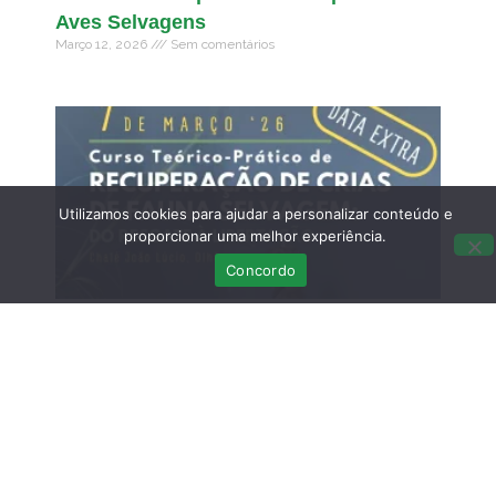
Aves Selvagens
Março 12, 2026
Sem comentários
Utilizamos cookies para ajudar a personalizar conteúdo e
proporcionar uma melhor experiência.
Concordo
DATA EXTRA – Curso Teórico-Prático de
Recuperação de Crias de Fauna
Selvagem: do resgate à libertação – 7 de
MARÇO
Fevereiro 21, 2026
Sem comentários