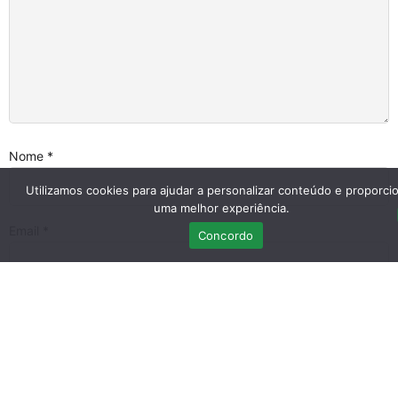
Nome
*
Utilizamos cookies para ajudar a personalizar conteúdo e proporci
uma melhor experiência.
Email
*
Concordo
Guardar o meu nome, email e site neste navegador para a
próxima vez que eu comentar.