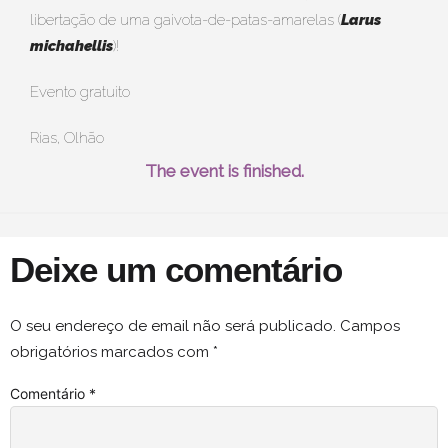
libertação de uma gaivota-de-patas-amarelas (
Larus
michahellis
)!
Evento gratuito
Rias, Olhão
The event is finished.
Deixe um comentário
O seu endereço de email não será publicado.
Campos
obrigatórios marcados com
*
Comentário
*