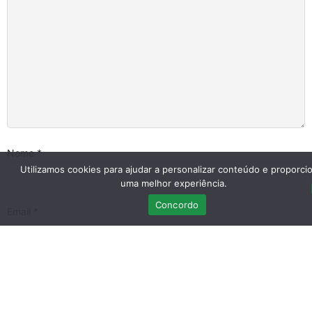
Nome
*
Utilizamos cookies para ajudar a personalizar conteúdo e proporci
uma melhor experiência.
Concordo
Email
*
Guardar o meu nome, email e site neste navegador para a
próxima vez que eu comentar.