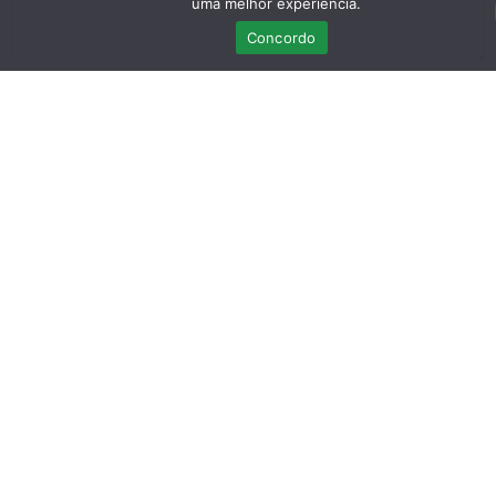
uma melhor experiência.
Concordo
Nome
*
Email
*
Guardar o meu nome, email e site neste navegador para a
próxima vez que eu comentar.
Assine a nossa
Newsletter