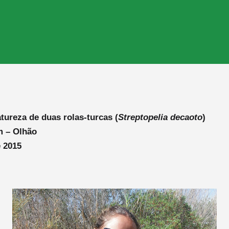
ureza de duas rolas-turcas (
Streptopelia decaoto
)
m – Olhão
 2015