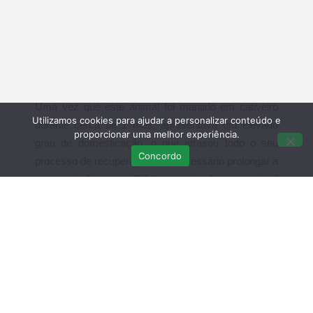
Uma vez que este animal foi mantido em cativeiro
Utilizamos cookies para ajudar a personalizar conteúdo e
durante cerca de 1 mês, apresentava um elevado
proporcionar uma melhor experiência.
grau de domesticação, o que atrasou todo o seu
Concordo
processo de recuperação. Foi necessário prolongar a
sua estadia no RIAS, mantendo o animal
constantemente em contacto com outros indivíduos
da mesma espécie, para que re-adequirisse os
comportamentos naturais desta espécie.
O RIAS alerta novamente todas as pessoas, para
que os animais sejam entregues logo imediatamente
após a recolha, evitando a sua manutenção em